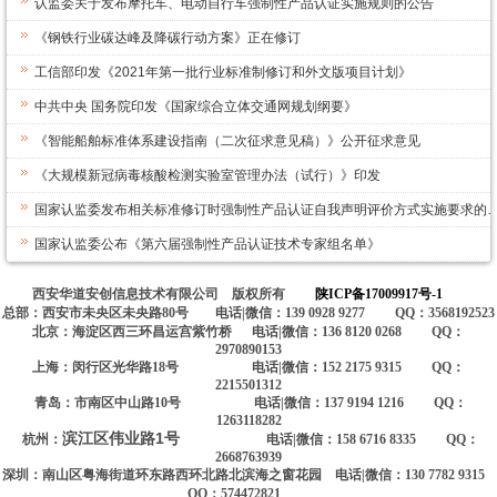
认监委关于发布摩托车、电动自行车强制性产品认证实施规则的公告
《钢铁行业碳达峰及降碳行动方案》正在修订
工信部印发《2021年第一批行业标准制修订和外文版项目计划》
中共中央 国务院印发《国家综合立体交通网规划纲要》
《智能船舶标准体系建设指南（二次征求意见稿）》公开征求意见
《大规模新冠病毒核酸检测实验室管理办法（试行）》印发
国家认监委发布相关标准修订时强制性产品认证自我声明评价方式实施要求的
国家认监委公布《第六届强制性产品认证技术专家组名单》
西安华道安创信息技术有限公司 版权所有
陕ICP备17009917号-1
总部：西安市未央区未央路80号 电话|微信：139 0928 9277 QQ：3568192523
北京：海淀区西三环昌运宫紫竹桥 电话|微信：136 8120 0268 QQ：
2970890153
上海：闵行区光华路18号 电话|微信：152 2175 9315 QQ：
2215501312
青岛：市南区中山路10号 电话|微信：137 9194 1216 QQ：
1263118282
滨江区伟业路1号
杭州：
电话|微信：158 6716 8335 QQ：
2668763939
深圳：南山区粤海街道环东路西环北路北滨海之窗花园 电话|微信：130 7782 9315
QQ：574472821