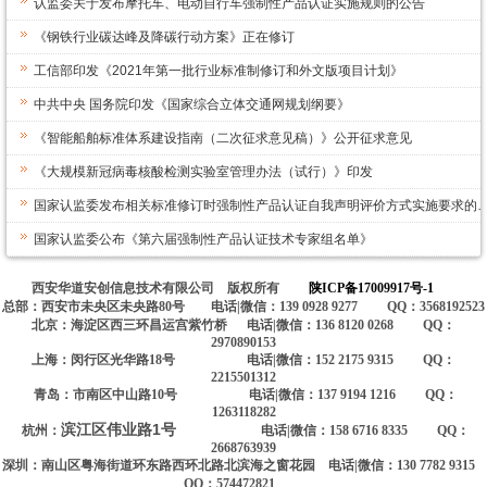
认监委关于发布摩托车、电动自行车强制性产品认证实施规则的公告
《钢铁行业碳达峰及降碳行动方案》正在修订
工信部印发《2021年第一批行业标准制修订和外文版项目计划》
中共中央 国务院印发《国家综合立体交通网规划纲要》
《智能船舶标准体系建设指南（二次征求意见稿）》公开征求意见
《大规模新冠病毒核酸检测实验室管理办法（试行）》印发
国家认监委发布相关标准修订时强制性产品认证自我声明评价方式实施要求的
国家认监委公布《第六届强制性产品认证技术专家组名单》
西安华道安创信息技术有限公司 版权所有
陕ICP备17009917号-1
总部：西安市未央区未央路80号 电话|微信：139 0928 9277 QQ：3568192523
北京：海淀区西三环昌运宫紫竹桥 电话|微信：136 8120 0268 QQ：
2970890153
上海：闵行区光华路18号 电话|微信：152 2175 9315 QQ：
2215501312
青岛：市南区中山路10号 电话|微信：137 9194 1216 QQ：
1263118282
滨江区伟业路1号
杭州：
电话|微信：158 6716 8335 QQ：
2668763939
深圳：南山区粤海街道环东路西环北路北滨海之窗花园 电话|微信：130 7782 9315
QQ：574472821