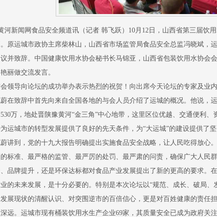
河新闻网食品安全频道讯（记者 韩飞跃）10月12日，
山西省第三届饮用
幕。原运城市政协主席柴林山，山西省市场监管局食品安全总监冯晓斌，
会议并致辞。中国健康饮用水协会秘书长马锦亚，山西省包装饮用水协会
李艳丽做交流发言。
与会领导向论坛的成功举办表示热烈的祝贺！向出席今天论坛的专家及业
姚蔚在致辞中首先向来自全国各地的与会人员介绍了运城的概况。他说，运
530万，地处晋陕豫黄河“金三角”中心地带，这里区位优越、交通便利
势为运城市的转型发展提供了良好的先天条件，为“大运城”的建设提供了
姚蔚讲到，党的十九大报告明确提出实施食品安全战略，让人民吃得放心
谨的标准、最严格的监管、最严厉的处罚、最严肃的问责，确保广大人民群
全、品牌提升，还是环保达标都对食品产业发展提出了新的更高的要求。
行业的未来发展，是十分必要的。特别是本次论坛以“规范、成长、破局、
对发展现状的清醒认识、对突围逆市的百倍信心，更是对百姓健康的责任
响深远。运城市现有桶装饮用水生产企业69家，其质量安全已成为政府关