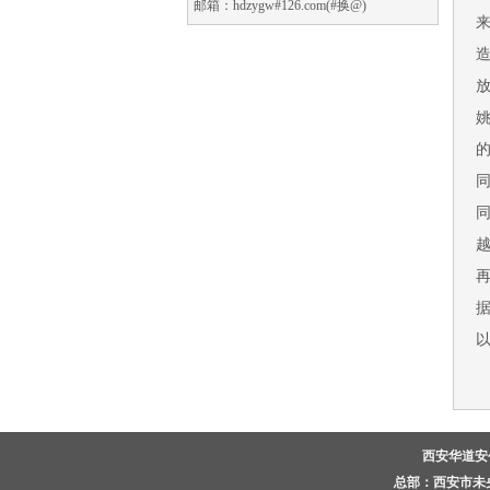
邮箱：hdzygw#126.com(#换@)
西安华道
总部：西安市未央区