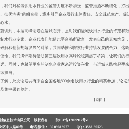
来，我们对桶装饮用水行业的监管力度不断加强，监管措施不断细化，打出
造、扶优淘劣”的组合拳，逐步引导企业履行主体责任、安全规范生产、促
放心水。
姚蔚讲到，本届高峰论坛在运城召开，是对我们运城饮用水行业的肯定和
的制水行业专家、企业代表们能借此平台畅所欲言，发表自己的真知灼见
同破解和创新规范发展的对策，共同助推和探索行业持续发展的合力。这
同使命。我们满怀期待借助第三届饮用水高峰论坛架起了桥梁，让我们的
越远。同时，也希望更多的制水企业家来运投资兴业，与运城人民携起手
再续担当。
据了解，此次论坛共有来自全国各地800余名饮用水行业的精英参加，论
以及集中采购签约。
【
返回
】
安创信息技术有限公司 版权所有
陕ICP备17009917号-1
未央路80号 电话|微信：139 0928 9277 QQ：3568192523