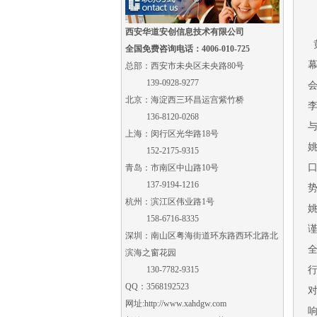
西安华道安创信息技术有限公司
黄
全国免费咨询电话：4006-010-725
总部：西安市未央区未央路80号
139-0928-9277
北京：海淀西三环昌运宫紫竹桥
136-8120-0268
上海：闵行区光华路18号
152-2175-9315
口
青岛：市南区中山路10号
137-9194-1216
杭州：滨江区伟业路1号
158-6716-8335
深圳：南山区粤海街道环东路西环北路北
滨海之窗花园
130-7782-9315
QQ：3568192523
网址:
http://www.xahdgw.com