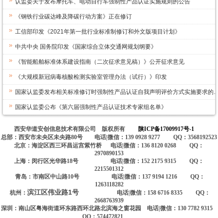
认监委关于发布摩托车、电动自行车强制性产品认证实施规则的公告
《钢铁行业碳达峰及降碳行动方案》正在修订
工信部印发《2021年第一批行业标准制修订和外文版项目计划》
中共中央 国务院印发《国家综合立体交通网规划纲要》
《智能船舶标准体系建设指南（二次征求意见稿）》公开征求意见
《大规模新冠病毒核酸检测实验室管理办法（试行）》印发
国家认监委发布相关标准修订时强制性产品认证自我声明评价方式实施要求的
国家认监委公布《第六届强制性产品认证技术专家组名单》
西安华道安创信息技术有限公司 版权所有
陕ICP备17009917号-1
总部：西安市未央区未央路80号 电话|微信：139 0928 9277 QQ：3568192523
北京：海淀区西三环昌运宫紫竹桥 电话|微信：136 8120 0268 QQ：
2970890153
上海：闵行区光华路18号 电话|微信：152 2175 9315 QQ：
2215501312
青岛：市南区中山路10号 电话|微信：137 9194 1216 QQ：
1263118282
滨江区伟业路1号
杭州：
电话|微信：158 6716 8335 QQ：
2668763939
深圳：南山区粤海街道环东路西环北路北滨海之窗花园 电话|微信：130 7782 9315
QQ：574472821