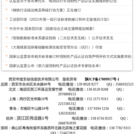
认监委关于发布摩托车、电动自行车强制性产品认证实施规则的公告
《钢铁行业碳达峰及降碳行动方案》正在修订
工信部印发《2021年第一批行业标准制修订和外文版项目计划》
中共中央 国务院印发《国家综合立体交通网规划纲要》
《智能船舶标准体系建设指南（二次征求意见稿）》公开征求意见
《大规模新冠病毒核酸检测实验室管理办法（试行）》印发
国家认监委发布相关标准修订时强制性产品认证自我声明评价方式实施要求的
国家认监委公布《第六届强制性产品认证技术专家组名单》
西安华道安创信息技术有限公司 版权所有
陕ICP备17009917号-1
总部：西安市未央区未央路80号 电话|微信：139 0928 9277 QQ：3568192523
北京：海淀区西三环昌运宫紫竹桥 电话|微信：136 8120 0268 QQ：
2970890153
上海：闵行区光华路18号 电话|微信：152 2175 9315 QQ：
2215501312
青岛：市南区中山路10号 电话|微信：137 9194 1216 QQ：
1263118282
滨江区伟业路1号
杭州：
电话|微信：158 6716 8335 QQ：
2668763939
深圳：南山区粤海街道环东路西环北路北滨海之窗花园 电话|微信：130 7782 9315
QQ：574472821