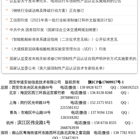
认监委关于发布摩托车、电动自行车强制性产品认证实施规则的公告
《钢铁行业碳达峰及降碳行动方案》正在修订
工信部印发《2021年第一批行业标准制修订和外文版项目计划》
中共中央 国务院印发《国家综合立体交通网规划纲要》
《智能船舶标准体系建设指南（二次征求意见稿）》公开征求意见
《大规模新冠病毒核酸检测实验室管理办法（试行）》印发
国家认监委发布相关标准修订时强制性产品认证自我声明评价方式实施要求的
国家认监委公布《第六届强制性产品认证技术专家组名单》
西安华道安创信息技术有限公司 版权所有
陕ICP备17009917号-1
总部：西安市未央区未央路80号 电话|微信：139 0928 9277 QQ：3568192523
北京：海淀区西三环昌运宫紫竹桥 电话|微信：136 8120 0268 QQ：
2970890153
上海：闵行区光华路18号 电话|微信：152 2175 9315 QQ：
2215501312
青岛：市南区中山路10号 电话|微信：137 9194 1216 QQ：
1263118282
滨江区伟业路1号
杭州：
电话|微信：158 6716 8335 QQ：
2668763939
深圳：南山区粤海街道环东路西环北路北滨海之窗花园 电话|微信：130 7782 9315
QQ：574472821